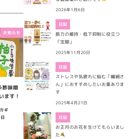
2026年1月6日
日記
お知らせ
筋力の維持・低下抑制に役立つ
「宝脚」
2025年11月20日
日記
ストレスや気疲れに悩む「繊細さ
ん」におすすめしたいお薬ありま
う酢味噌
す
います！
2025年4月21日
カギ
1日
日記
お正月のお花を生けてもらいまし
た