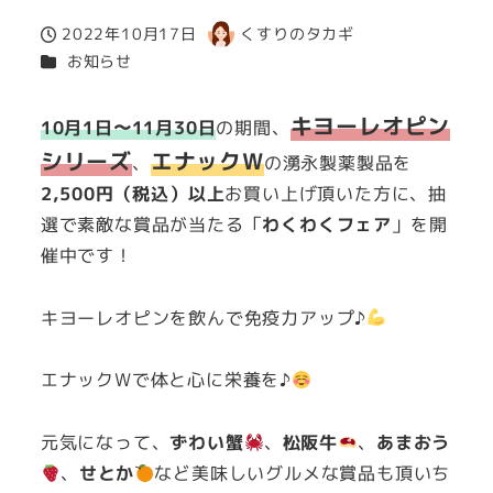
2022年10月17日
くすりのタカギ
投稿日
著
カテゴリー
お知らせ
者
キヨーレオピン
10月1日〜11月30日
の期間、
シリーズ
エナックW
、
の湧永製薬製品を
2,500円（税込）以上
お買い上げ頂いた方に、抽
選で素敵な賞品が当たる「
わくわくフェア
」を開
催中です！
キヨーレオピンを飲んで免疫力アップ♪
エナックWで体と心に栄養を♪
元気になって、
ずわい蟹
、
松阪牛
、
あまおう
、
せとか
など美味しいグルメな賞品も頂いち