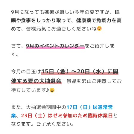
者
9月になっても残暑が厳しい今年の夏ですが、
睡
眠や食事をしっかり取って
、
健康薬で免疫力を高
めて
、皆様元気にお過ごしくださいね
さて、
9月のイベントカレンダー
をご紹介しま
す。
15日（金）〜20日（水）に開
今月の目玉は
催する夏の大抽選会
！景品を沢山ご用意してお
待ちしています♪
また、大抽選会期間中の
17日（日）は通常営
業
、
23日（土）はゼミ参加のため臨時休業日
と
なります。ご了承ください。