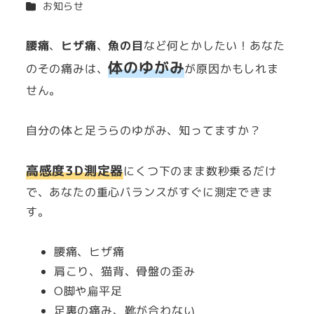
カテゴリー
お知らせ
者
腰痛
、
ヒザ痛
、
魚の目
など何とかしたい！あなた
体のゆがみ
のその痛みは、
が原因かもしれま
せん。
自分の体と足うらのゆがみ、知ってますか？
高感度3D測定器
にくつ下のまま数秒乗るだけ
で、あなたの重心バランスがすぐに測定できま
す。
腰痛、ヒザ痛
肩こり、猫背、骨盤の歪み
O脚や扁平足
足裏の痛み、靴が合わない