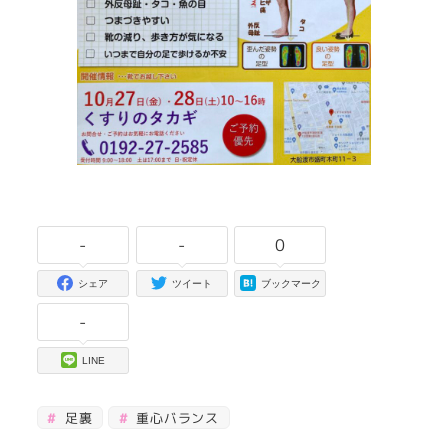
-
-
0
シェア
ツイート
ブックマーク
-
LINE
足裏
重心バランス