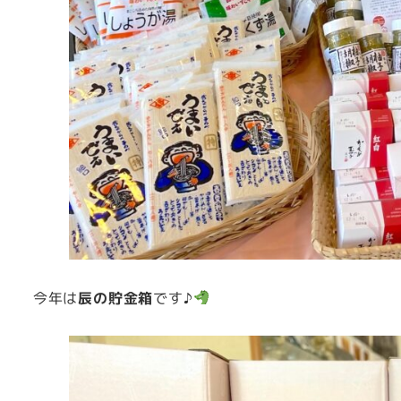
今年は
辰の貯金箱
です♪