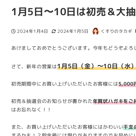
1月5日〜10日は初売＆大
2024年1月4日
2024年1月5日
くすりのタカギ
投稿日
更新日
著
者
あけましておめでとうございます。今年もどうぞよろ
1月5日（金）〜10日（水
さて、新年の営業は
初売期間中にお買い上げいただいたお客様には
5,0
初売＆抽選会のお知らせが書かれた
年賀状ハガキをご
はお忘れなく！！
また、お買い上げいただいたお客様にはかわいい
干支
まるかも！？貯金箱には限りがありますのでお早めに