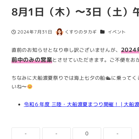
8月1日（木）〜3日（土）
カテゴリー
2024年7月31日
くすりのタカギ
イベント
投稿日
著
者
202
直前のお知らせとなり申し訳ございませんが、
前中のみの営業
とさせていただきます。ご不便をお
ちなみに大船渡夏祭りでは海上七夕の船🛳に乗って
いね〜
令和６年度 三陸・大船渡夏まつり開催！ | 大船
-
-
0
-