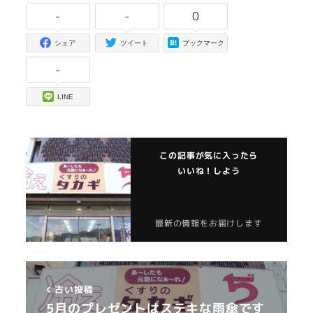
-
-
0
シェア
ツイート
ブックマーク
-
LINE
この記事が気に入ったら
いいね！しよう
最新の情報をお届けします
古い投稿
5月のプレゼントはステキな雨傘です