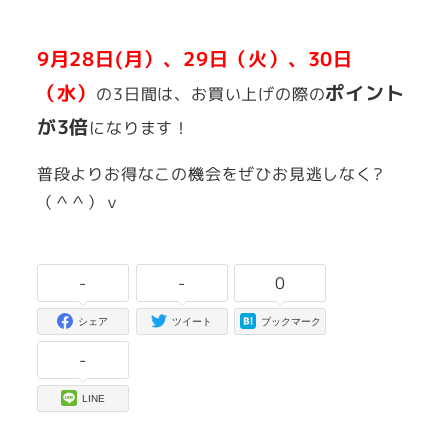
者
9月28日(月）、29日（火）、30日
（水）
ポイント
の3日間は、お買い上げの際の
が3倍
になります！
普段よりお得なこの機会をぜひお見逃しなく?
（＾＾）ｖ
-
-
0
シェア
ツイート
ブックマーク
-
LINE