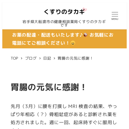
MENU
岩手県大船渡市の健康相談薬局くすりのタカギ
です
お薬の配達・配送もいたします♪
お気軽にお
電話にてご相談ください！
TOP
ブログ
日記
胃腸の元気に感謝！
胃腸の元気に感謝！
先月（3月）に腰を打撲し MRI 検査の結果、やっ
ぱり年相応（？）骨粗鬆症があると診断され薬を
処方されました。週に一回、起床時すぐに服用し