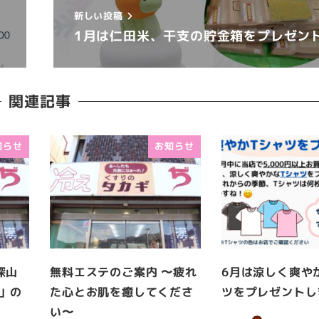
新しい投稿
1月は仁田米、干支の貯金箱をプレゼン
関連記事
知らせ
お知らせ
深山
無料エステのご案内 〜疲れ
6月は涼しく爽や
」の
た心とお肌を癒してくださ
ツをプレゼントし
い〜