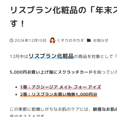
リスブラン化粧品の「年末
す！
カテゴリー
2024年12月10日
くすりのタカギ
お知らせ
投稿日
著
者
リスブラン化粧品
12月中は
の商品を対象として
5,000円お買い上げ毎にスクラッチカード
を削ってい
1等：アクシージア メイト フォー アイズ
2等：リスブランお買い物券1,000円分
この季節に乾燥しがちなお肌のケアには、
敏感なお肌
店のオススメです。