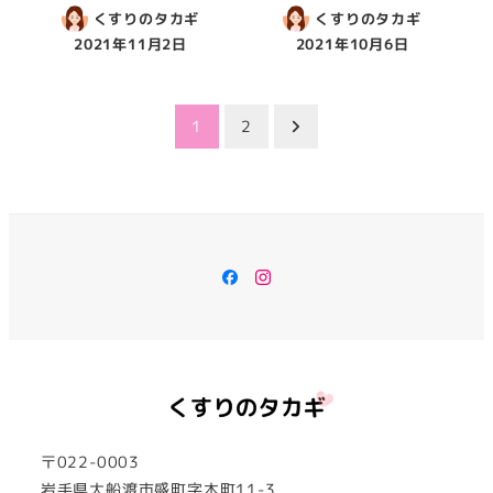
くすりのタカギ
くすりのタカギ
2021年11月2日
2021年10月6日
投
1
2
稿
の
ペ
Facebook
Instagram
ー
ジ
送
り
〒022-0003
岩手県大船渡市盛町字木町11-3