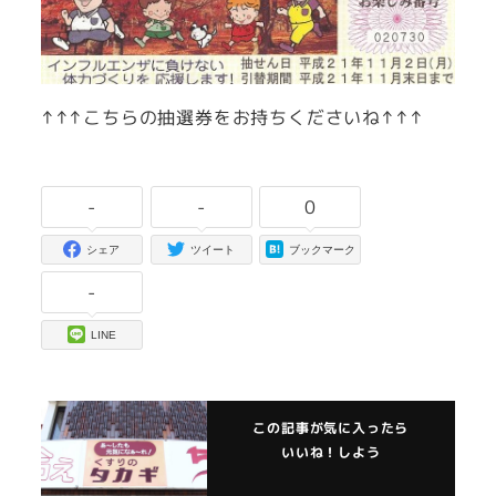
↑↑↑こちらの抽選券をお持ちくださいね↑↑↑
-
-
0
シェア
ツイート
ブックマーク
-
LINE
この記事が気に入ったら
いいね！しよう