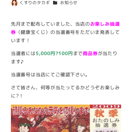
カテゴリー
くすりのタカギ
お知らせ
著
者
先月まで配布していました、当店の
お楽しみ抽選
券
（健康宝くじ）の当選番号をただいま発表して
います！
当選者には
5,000円?100円
まで
商品券
が当たり
ます♪
当選番号は当店にてご確認下さい。
さて皆さん、何等が当たってるかどうぞお楽しみ
に?！