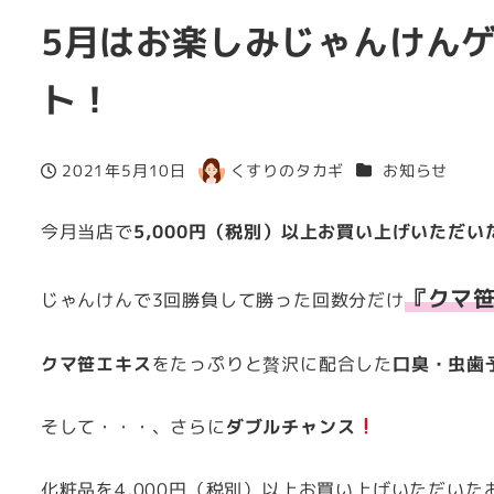
5月はお楽しみじゃんけん
ト！
カテゴリー
2021年5月10日
くすりのタカギ
お知らせ
投稿日
著
者
今月当店で
5,000円（税別）以上お買い上げいただい
『クマ笹
じゃんけんで3回勝負して勝った回数分だけ
クマ笹エキス
をたっぷりと贅沢に配合した
口臭・虫歯
そして・・・、さらに
ダブルチャンス
化粧品を4,000円（税別）以上お買い上げいただいた