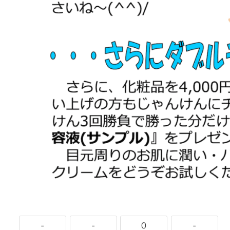
-
-
0
-