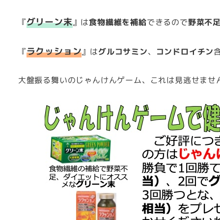
グリーン末
『
』は
食物繊維を補給
できるので
野菜不
ラクッション
『
』は
グルコサミン
、
コンドロイチン
大盤振る舞いのじゃんけんゲーム、これは見逃せません