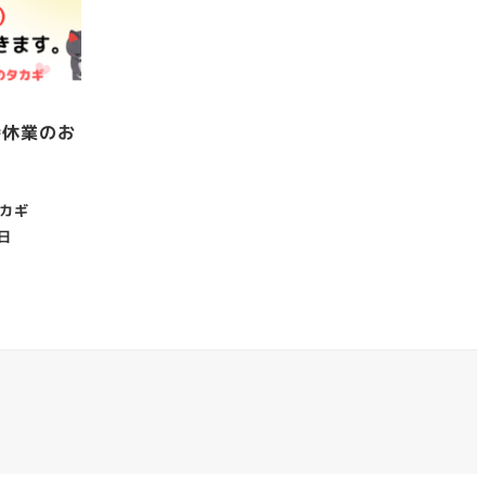
時休業のお
カギ
2日