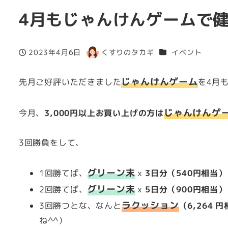
4月もじゃんけんゲームで
カテゴリー
2023年4月6日
くすりのタカギ
イベント
投稿日
著
者
じゃんけんゲーム
先月ご好評いただきました
を4月
じゃんけんゲ
今月、
3,000円以上お買い上げの方は
3回勝負をして、
グリーン末
1回勝てば、
x
3日分（540円相当）
グリーン末
2回勝てば、
x
5日分（900円相当）
ラクッション
3回勝つとな、なんと
（6,264 
ね^^）