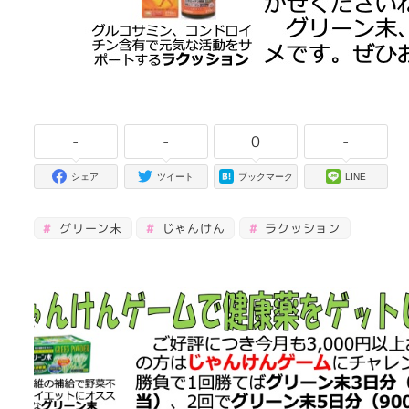
-
-
0
-
シェア
ツイート
ブックマーク
LINE
グリーン末
じゃんけん
ラクッション