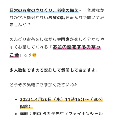
者
日常のお金のやりくり
、
老後の備え
…。普段なか
なか学ぶ機会がない
お金の話
をみんなで聞いてみ
ませんか？
のんびりお茶をしながら
専門家
が楽しく分かりや
お金の話をするお茶っ
すくお話してくれる「
こ会
」です
少人数制ですので安心して質問もできます
よ。
どうぞお気軽にご参加くださいね♪
2023年4月26日（水）11時15分〜（30分
程度）
講師：田中 タカ子先生（ファイナンシャル