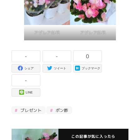
アザレア鉢花
アザレア鉢花
-
-
0
シェア
ツイート
ブックマーク
-
LINE
プレゼント
ポン酢
この記事が気に入ったら